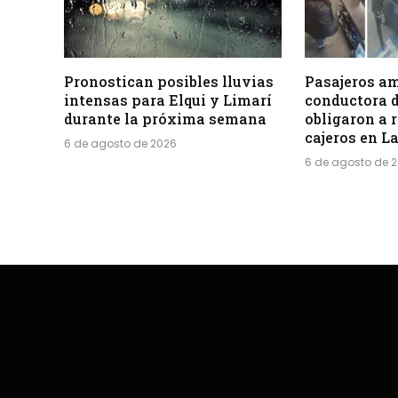
Pronostican posibles lluvias
Pasajeros a
intensas para Elqui y Limarí
conductora d
durante la próxima semana
obligaron a r
cajeros en L
6 de agosto de 2026
6 de agosto de 