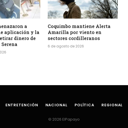
menazaron a
Coquimbo mantiene Alerta
e aplicación y la
Amarilla por viento en
etirar dinero de
sectores cordilleranos
a Serena
6 de agosto de 2026
2026
ENTRETENCIÓN
NACIONAL
POLÍTICA
REGIONAL
© 2026 ElPapayo