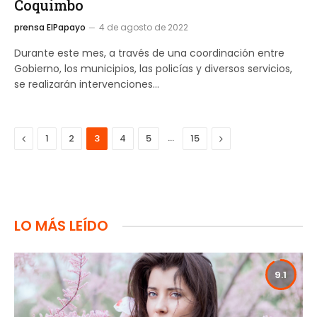
Coquimbo
prensa ElPapayo
4 de agosto de 2022
Durante este mes, a través de una coordinación entre
Gobierno, los municipios, las policías y diversos servicios,
se realizarán intervenciones…
Previous
…
Next
1
2
3
4
5
15
LO MÁS LEÍDO
9.1