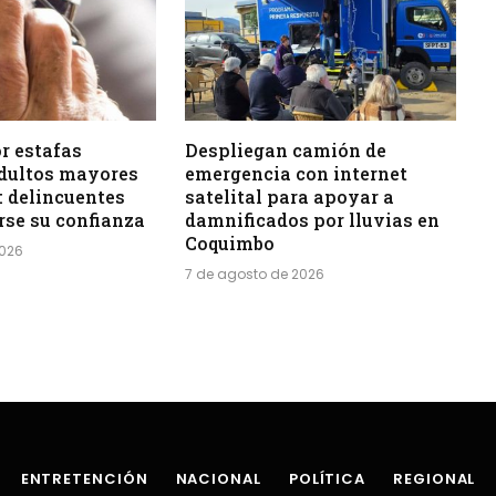
or estafas
Despliegan camión de
adultos mayores
emergencia con internet
: delincuentes
satelital para apoyar a
rse su confianza
damnificados por lluvias en
Coquimbo
2026
7 de agosto de 2026
ENTRETENCIÓN
NACIONAL
POLÍTICA
REGIONAL