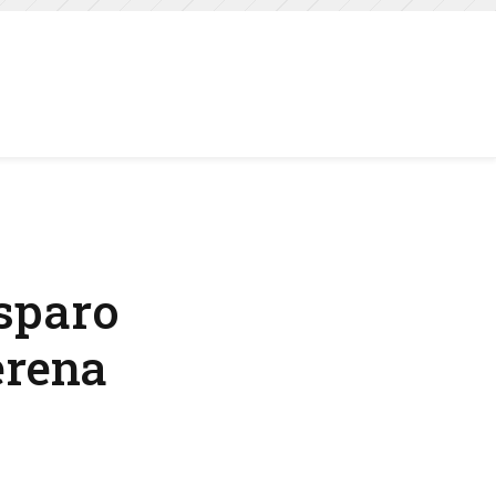
isparo
erena