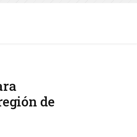
ara
 región de