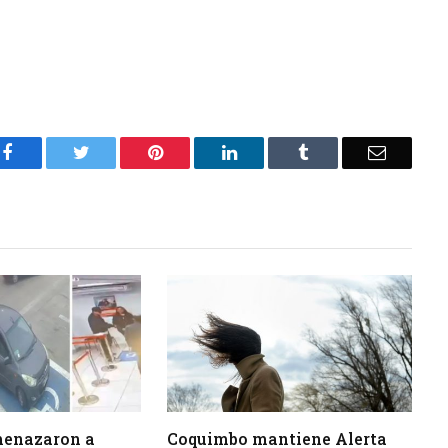
Facebook
Twitter
Pinterest
LinkedIn
Tumblr
Email
menazaron a
Coquimbo mantiene Alerta