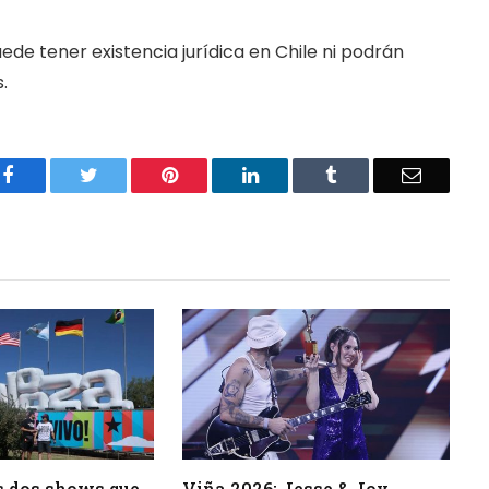
uede tener existencia jurídica en Chile ni podrán
.
Facebook
Twitter
Pinterest
LinkedIn
Tumblr
Email
s dos shows que
Viña 2026: Jesse & Joy