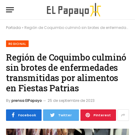
Portada
»
Región de Coquimbo culminó sin brotes de enfermedades transmitidas por alimentos en Fiestas Patrias
REGIONAL
Región de Coquimbo culminó
sin brotes de enfermedades
transmitidas por alimentos
en Fiestas Patrias
By
prensa ElPapayo
25 de septiembre de 2023
Facebook
Twitter
Pinterest