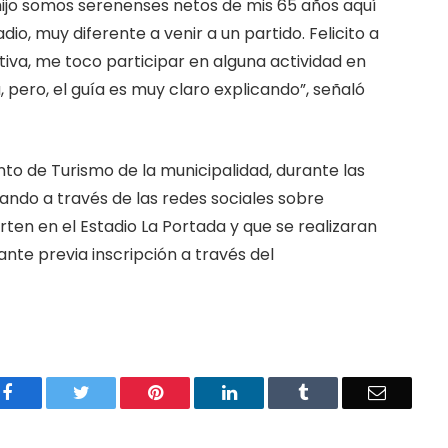
hijo somos serenenses netos de mis 65 años aquí
dio, muy diferente a venir a un partido. Felicito a
ativa, me toco participar en alguna actividad en
, pero, el guía es muy claro explicando”, señaló
to de Turismo de la municipalidad, durante las
ndo a través de las redes sociales sobre
ten en el Estadio La Portada y que se realizaran
nte previa inscripción a través del
Facebook
Twitter
Pinterest
LinkedIn
Tumblr
Email