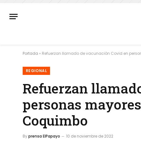
Portada
»
Refuerzan llamado de vacunación Covid en person
REGIONAL
Refuerzan llamado
personas mayores 
Coquimbo
By
prensa ElPapayo
10 de noviembre de 2022