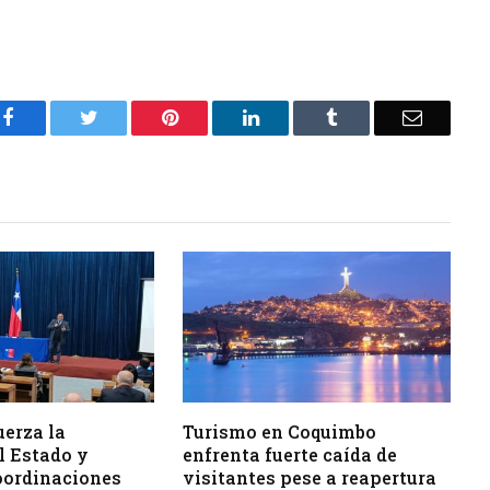
Facebook
Twitter
Pinterest
LinkedIn
Tumblr
Email
uerza la
Turismo en Coquimbo
l Estado y
enfrenta fuerte caída de
oordinaciones
visitantes pese a reapertura