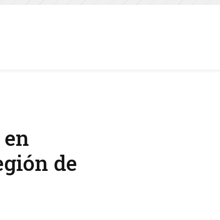
 en
egión de