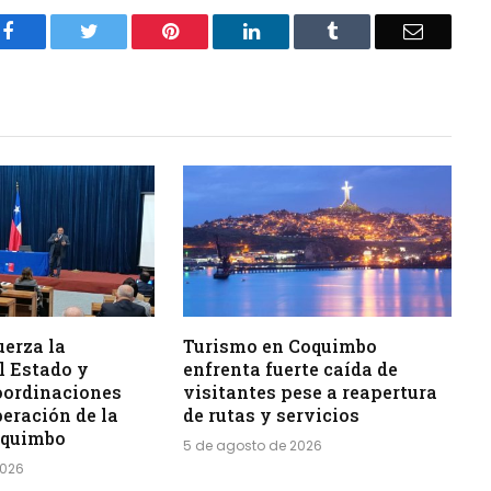
Facebook
Twitter
Pinterest
LinkedIn
Tumblr
Email
uerza la
Turismo en Coquimbo
l Estado y
enfrenta fuerte caída de
oordinaciones
visitantes pese a reapertura
peración de la
de rutas y servicios
oquimbo
5 de agosto de 2026
2026